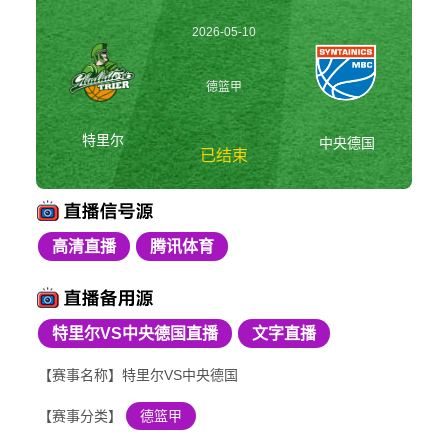
2026-05-10
22:30:00
德篮甲
特里尔
中央德国
已结束
高清直播
腾讯体育
特里尔vs中央德国 德
篮甲
特里尔VS中央德国直播
文字直播
【赛事名称】特里尔VS中央德国
【赛事分类】
德篮甲