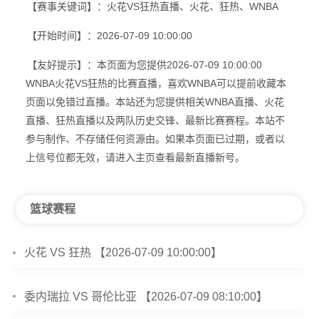
【赛事关键词】：火花VS狂热直播、火花、狂热、WNBA
【开始时间】：2026-07-09 10:00:00
【友好提示】：本页面为您提供2026-07-09 10:00:00
WNBA火花VS狂热的比赛直播，喜欢WNBA可以提前收藏本
页面以免错过直播。本站还为您提供相关WNBA直播、火花
直播、狂热直播以及两队历史交锋、最新比赛赛程。本站不
参与制作、不存储任何资源由。如果本页面已过期，或者以
上信号位都无效，请进入主页查看最新直播新号。
篮球赛程
火花 VS 狂热 【2026-07-09 10:00:00】
委内瑞拉 VS 哥伦比亚 【2026-07-09 08:10:00】