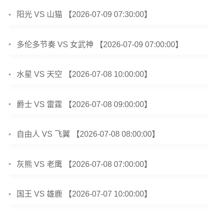
阳光 VS 山猫 【2026-07-09 07:30:00】
多伦多节奏 VS 女武神 【2026-07-09 07:00:00】
水星 VS 天空 【2026-07-08 10:00:00】
爵士 VS 雷霆 【2026-07-08 09:00:00】
自由人 VS 飞翼 【2026-07-08 08:00:00】
灰熊 VS 老鹰 【2026-07-08 07:00:00】
国王 VS 雄鹿 【2026-07-07 10:00:00】