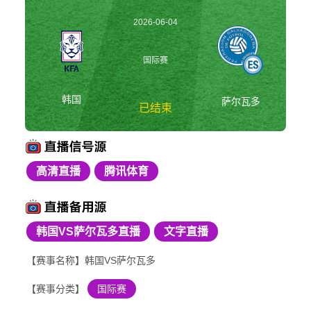
2026-06-04
09:00:00
国际赛
韩国
萨尔瓦多
已结束
高清直播
腾讯体育
韩国vs萨尔瓦多 国际
赛
韩国VS萨尔瓦多直播
文字直播
【赛事名称】韩国VS萨尔瓦多
【赛事分类】
国际赛