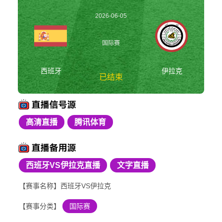
2026-06-05
03:00:00
国际赛
西班牙
伊拉克
已结束
高清直播
腾讯体育
西班牙vs伊拉克 国际
赛
西班牙VS伊拉克直播
文字直播
【赛事名称】西班牙VS伊拉克
【赛事分类】
国际赛