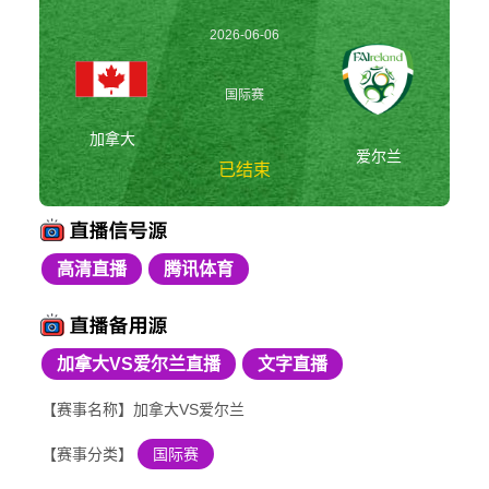
2026-06-06
07:30:00
国际赛
加拿大
爱尔兰
已结束
高清直播
腾讯体育
加拿大vs爱尔兰 国际
赛
加拿大VS爱尔兰直播
文字直播
【赛事名称】加拿大VS爱尔兰
【赛事分类】
国际赛