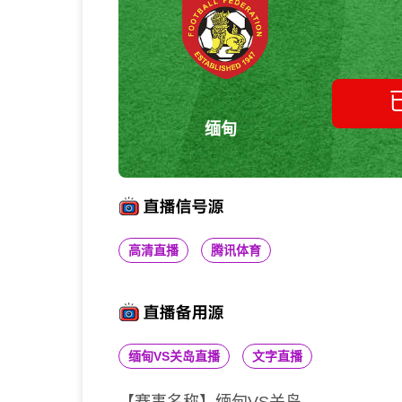
缅甸
高清直播
腾讯体育
缅甸VS关岛直播
文字直播