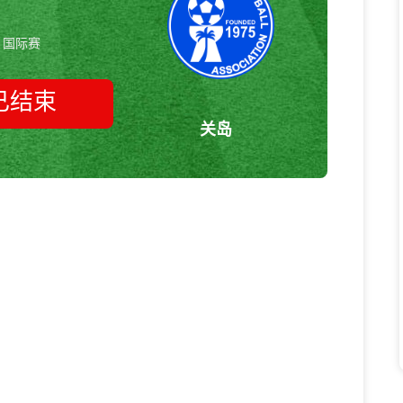
国际赛
已结束
关岛
缅甸vs关岛 国际赛