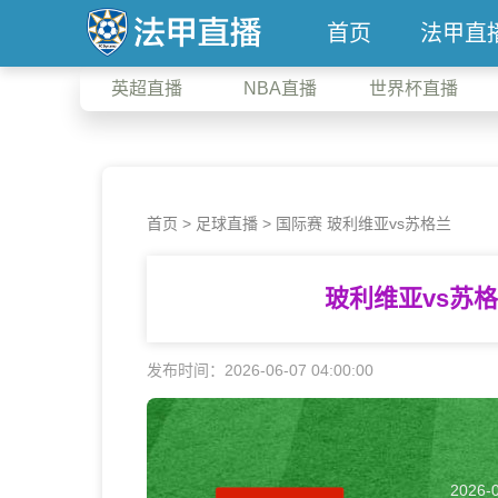
首页
法甲直
英超直播
NBA直播
世界杯直播
首页
>
足球直播
> 国际赛 玻利维亚vs苏格兰
玻利维亚vs苏
发布时间：2026-06-07 04:00:00
2026-0