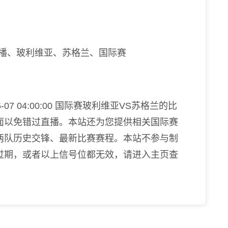
直播、玻利维亚、苏格兰、国际赛
07 04:00:00 国际赛玻利维亚VS苏格兰的比
面以免错过直播。本站还为您提供相关国际赛
两队历史交锋、最新比赛赛程。本站不参与制
过期，或者以上信号位都无效，请进入主页查