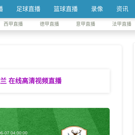
播
足球直播
篮球直播
录像
资讯
西甲直播
德甲直播
意甲直播
法甲直播
格兰 在线高清视频直播
6-07 04:00:00