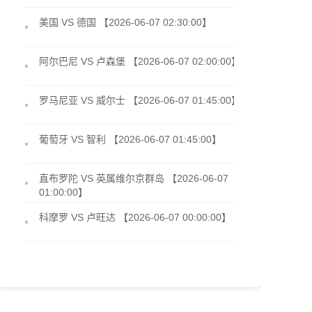
美国 VS 德国 【2026-06-07 02:30:00】
阿尔巴尼 VS 卢森堡 【2026-06-07 02:00:00】
罗马尼亚 VS 威尔士 【2026-06-07 01:45:00】
葡萄牙 VS 智利 【2026-06-07 01:45:00】
直布罗陀 VS 英属维尔京群岛 【2026-06-07
01:00:00】
科摩罗 VS 卢旺达 【2026-06-07 00:00:00】