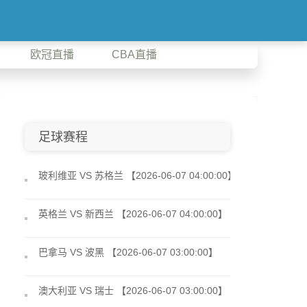
欧冠直播
CBA直播
足球赛程
玻利维亚 VS 苏格兰 【2026-06-07 04:00:00】
英格兰 VS 新西兰 【2026-06-07 04:00:00】
巴拿马 VS 波黑 【2026-06-07 03:00:00】
澳大利亚 VS 瑞士 【2026-06-07 03:00:00】