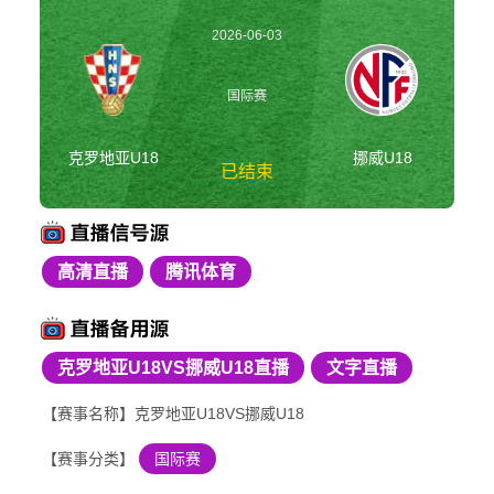
2026-06-03
18:00:00
国际赛
克罗地亚U18
挪威U18
已结束
高清直播
腾讯体育
克罗地亚U18vs挪威
U18 国际赛
克罗地亚U18VS挪威U18直播
文字直播
【赛事名称】克罗地亚U18VS挪威U18
【赛事分类】
国际赛