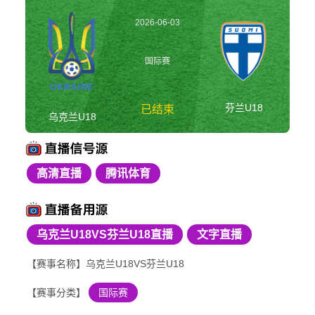
2026-06-03
23:30:00
国际赛
芬兰U18
已结束
乌克兰U18
高清直播
腾讯体育
乌克兰U18vs芬兰
U18 国际赛
乌克兰U18VS芬兰U18直播
文字直播
【赛事名称】乌克兰U18VS芬兰U18
【赛事分类】
国际赛