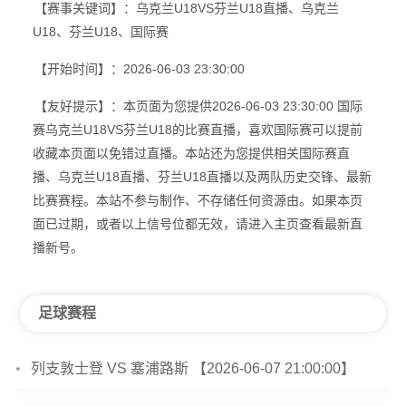
【赛事关键词】：乌克兰U18VS芬兰U18直播、乌克兰
U18、芬兰U18、国际赛
【开始时间】：2026-06-03 23:30:00
【友好提示】：本页面为您提供2026-06-03 23:30:00 国际
赛乌克兰U18VS芬兰U18的比赛直播，喜欢国际赛可以提前
收藏本页面以免错过直播。本站还为您提供相关国际赛直
播、乌克兰U18直播、芬兰U18直播以及两队历史交锋、最新
比赛赛程。本站不参与制作、不存储任何资源由。如果本页
面已过期，或者以上信号位都无效，请进入主页查看最新直
播新号。
足球赛程
列支敦士登 VS 塞浦路斯 【2026-06-07 21:00:00】