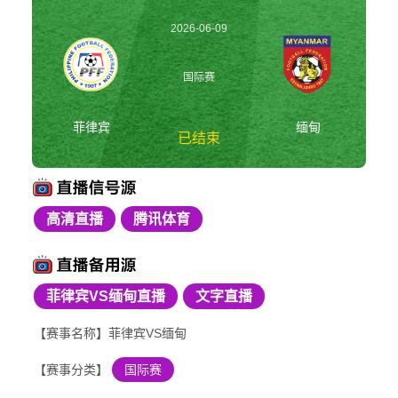
2026-06-09
19:30:00
国际赛
菲律宾
缅甸
已结束
高清直播
腾讯体育
菲律宾vs缅甸 国际赛
菲律宾VS缅甸直播
文字直播
【赛事名称】菲律宾VS缅甸
【赛事分类】
国际赛