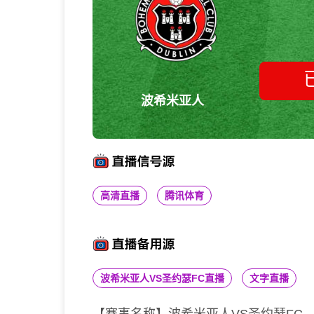
波希米亚人
高清直播
腾讯体育
波希米亚人VS圣约瑟FC直播
文字直播