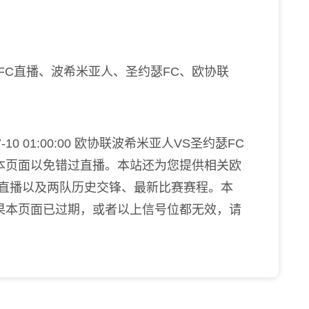
FC直播、波希米亚人、圣约瑟FC、欧协联
0 01:00:00 欧协联波希米亚人VS圣约瑟FC
本页面以免错过直播。本站还为您提供相关欧
C直播以及两队历史交锋、最新比赛赛程。本
果本页面已过期，或者以上信号位都无效，请