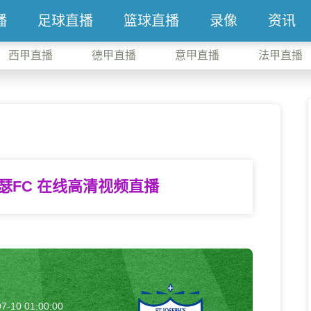
播
足球直播
篮球直播
录像
资讯
西甲直播
德甲直播
意甲直播
法甲直播
瑟FC 在线高清视频直播
7-10 01:00:00