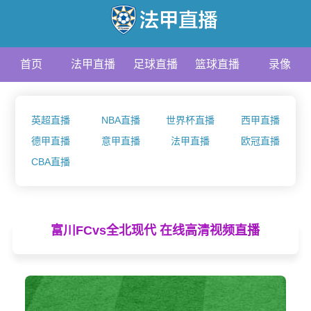
首页
法甲直播
足球直播
篮球直播
录像
资讯
英超直播
NBA直播
世界杯直播
西甲直播
德甲直播
意甲直播
法甲直播
欧冠直播
CBA直播
富川FCvs全北现代 在线高清视频直播